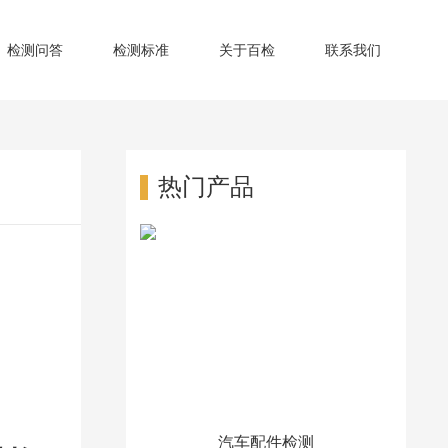
检测问答
检测标准
关于百检
联系我们
热门产品
汽车配件检测