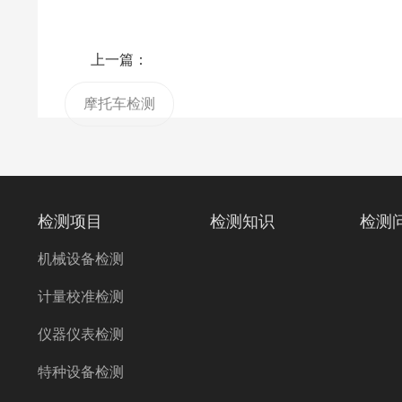
上一篇：
摩托车检测
检测项目
检测知识
检测
机械设备检测
计量校准检测
仪器仪表检测
特种设备检测