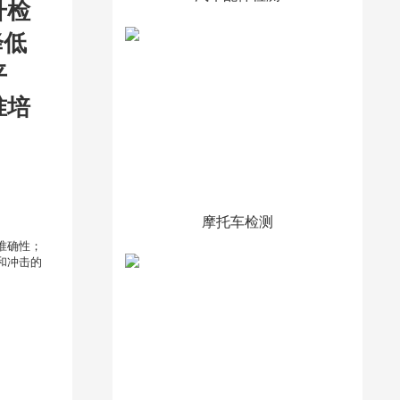
升检
降低
平
准培
摩托车检测
准确性；
和冲击的