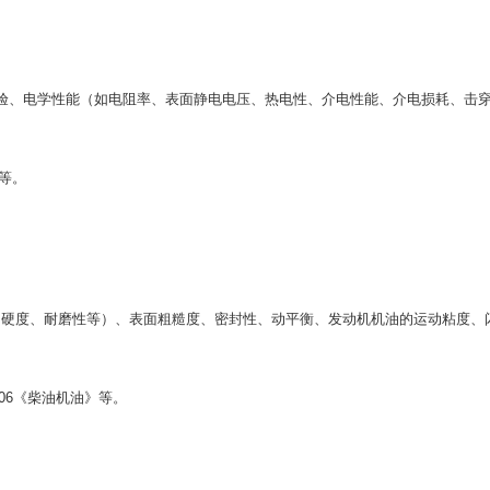
验、电学性能（如电阻率、表面静电电压、热电性、介电性能、介电损耗、击
》等。
、硬度、耐磨性等）、表面粗糙度、密封性、动平衡、发动机机油的运动粘度、
-2006《柴油机油》等。