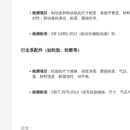
检测项目
：制动盘和制动鼓的尺寸精度、表面平整度、材
封性；制动液的沸点、粘度、腐蚀性等。
检测标准
：GB 12981-2012《机动车辆制动液》等。
行走系配件（如轮胎、轮毂等）
检测项目
：轮胎的尺寸规格、花纹深度、磨损程度、气压
度、材料强度、耐腐蚀性、动平衡。
检测标准
：GB/T 2978-2014《轿车轮胎规格、尺寸、气
标签：