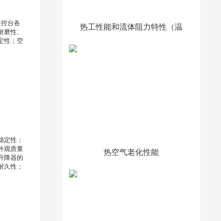
中控台各
热工性能和流体阻力特性（温
耐磨性、
定性；空
度、压力、流量）
稳定性；
外观质量
热空气老化性能
升降器的
耐久性；
。