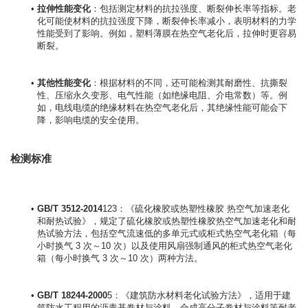
拉伸性能变化
：包括测定材料的抗拉强度、断裂伸长率等指标。老
化可能使材料的抗拉强度下降，断裂伸长率减小，表明材料的力学
性能受到了影响。例如，塑料薄膜在热空气老化后，拉伸时更容易
断裂。
其他性能变化
：根据材料的不同，还可能检测其耐磨性、抗撕裂
性、压缩永久变形、电气性能（如绝缘电阻、介电常数）等。例
如，电线电缆的绝缘材料在热空气老化后，其绝缘性能可能会下
降，影响电缆的安全使用。
检测标准
GB/T 3512-2014
123：《硫化橡胶或热塑性橡胶 热空气加速老化
和耐热试验》，规定了硫化橡胶或热塑性橡胶热空气加速老化和耐
热试验方法，包括空气流速低的多单元式或柜式热空气老化箱（每
小时换气 3 次～10 次）以及使用风扇强制通风的柜式热空气老化
箱（每小时换气 3 次～10 次）两种方法。
GB/T 18244-2000
5：《建筑防水材料老化试验方法》，适用于建
筑防水工程用的沥青基卷材与涂料、合成高分子卷材与涂料等耐老