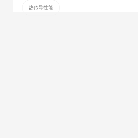
热传导性能