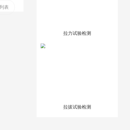
列表
拉力试验检测
拉拔试验检测