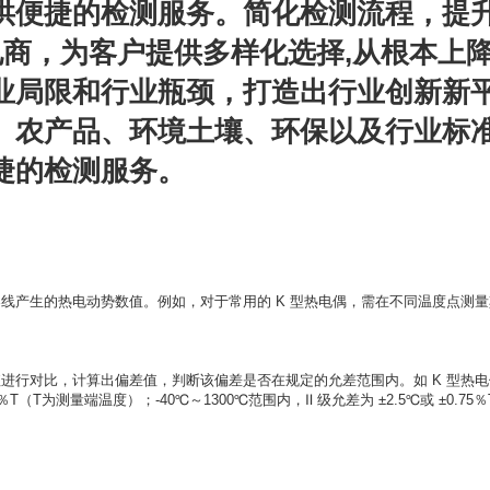
供便捷的检测服务。简化检测流程，提
电商，为客户提供多样化选择,从根本上
业局限和行业瓶颈，打造出行业创新新
、农产品、环境土壤、环保以及行业标
捷的检测服务。
线产生的热电动势数值。例如，对于常用的 K 型热电偶，需在不同温度点测
进行对比，计算出偏差值，判断该偏差是否在规定的允差范围内。如 K 型热
4％T（T为测量端温度）；-40℃～1300℃范围内，Ⅱ 级允差为 ±2.5℃或 ±0.75％