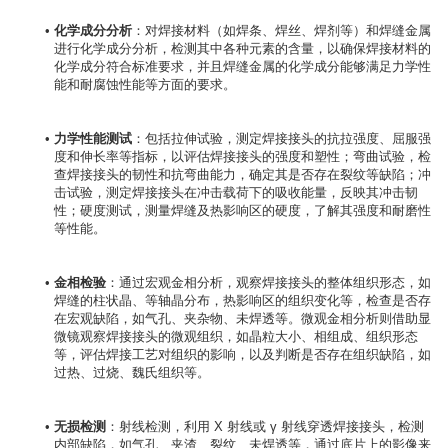
化学成分分析
：对焊接材料（如焊条、焊丝、焊剂等）和焊缝金属
进行化学成分分析，检测其中各种元素的含量，以确保焊接材料的
化学成分符合标准要求，并且焊缝金属的化学成分能够满足力学性
能和耐腐蚀性能等方面的要求。
力学性能测试
：包括拉伸试验，测定焊接接头的抗拉强度、屈服强
度和伸长率等指标，以评估焊接接头的强度和塑性；弯曲试验，检
查焊接接头的韧性和抗弯曲能力，确定其是否存在裂纹等缺陷；冲
击试验，测定焊接接头在冲击载荷下的吸收能量，反映其冲击韧
性；硬度测试，测量焊缝及热影响区的硬度，了解其强度和耐磨性
等性能。
金相检验
：通过宏观金相分析，观察焊接接头的整体组织形态，如
焊缝的柱状晶、等轴晶分布，热影响区的组织变化等，检查是否存
在宏观缺陷，如气孔、夹杂物、未焊透等。微观金相分析则借助显
微镜观察焊接接头的微观组织，如晶粒大小、相组成、组织形态
等，评估焊接工艺对组织的影响，以及判断是否存在组织缺陷，如
过热、过烧、魏氏组织等。
无损检测
：射线检测，利用 X 射线或 γ 射线穿透焊接接头，检测
内部缺陷，如气孔、夹渣、裂纹、未焊透等，通过底片上的影像来