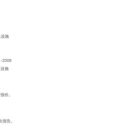
境及设施
-2008
境及设施
行报价。
天出报告。