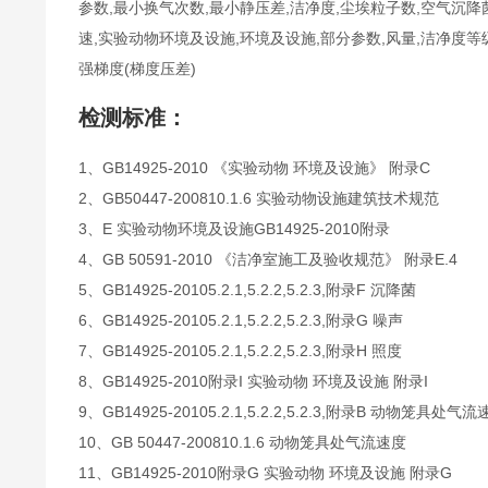
参数,最小换气次数,最小静压差,洁净度,尘埃粒子数,空气沉降
速,实验动物环境及设施,环境及设施,部分参数,风量,洁净度
强梯度(梯度压差)
检测标准：
1、GB14925-2010 《实验动物 环境及设施》 附录C
2、GB50447-200810.1.6 实验动物设施建筑技术规范
3、E 实验动物环境及设施GB14925-2010附录
4、GB 50591-2010 《洁净室施工及验收规范》 附录E.4
5、GB14925-20105.2.1,5.2.2,5.2.3,附录F 沉降菌
6、GB14925-20105.2.1,5.2.2,5.2.3,附录G 噪声
7、GB14925-20105.2.1,5.2.2,5.2.3,附录H 照度
8、GB14925-2010附录I 实验动物 环境及设施 附录I
9、GB14925-20105.2.1,5.2.2,5.2.3,附录B 动物笼具处气
10、GB 50447-200810.1.6 动物笼具处气流速度
11、GB14925-2010附录G 实验动物 环境及设施 附录G