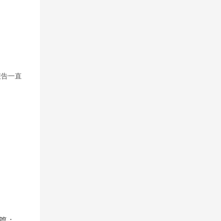
报告一直
篇：