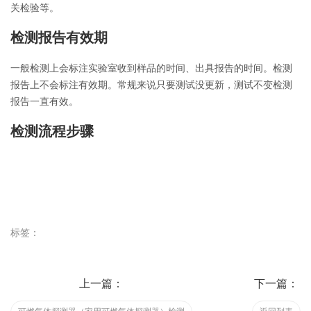
关检验等。
检测报告有效期
一般检测上会标注实验室收到样品的时间、出具报告的时间。检测
报告上不会标注有效期。常规来说只要测试没更新，测试不变检测
报告一直有效。
检测流程步骤
标签：
上一篇：
下一篇：