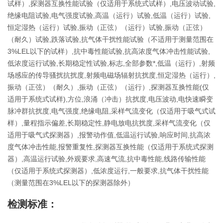
试样）,探测器互换性能试验（仅适用于系统式试样）,电压波动试验,
绝缘电阻试验,电气强度试验,高温（运行）试验,低温（运行）试验,
恒定湿热（运行）试验,振动（正弦）（运行）试验,振动（正弦）
（耐久）试验,跌落试验,抗气体干扰性能试验（不适用于测量范围在
3%LEL以下的试样）,抗中毒性能试验,抗高浓度气体冲击性能试验,
低浓度运行试验,长期稳定性试验,标志,全部参数*,低温（运行）,射频
场感应的传导骚扰抗扰度,射频电磁场辐射抗扰度,恒定湿热（运行）,
振动（正弦）（耐久）,振动（正弦）（运行）,探测器互换性能(仅
适用于系统式试样),方位,浪涌（冲击）抗扰度,电压波动,电快速瞬变
脉冲群抗扰度,电气强度,绝缘电阻,采样气流变化（仅适用于吸气式试
样）,量程指示偏差,长期稳定性,静电放电抗扰度,采样气流变化（仅
适用于吸气式探测器）,报警动作值,低温运行试验,响应时间,抗高浓
度气体冲击性能,报警重复性,探测器互换性能（仅适用于系统式探测
器）,高温运行试验,外观要求,高速气流,抗中毒性能,线路传输性能
（仅适用于系统式探测器）,低浓度运行,一般要求,抗气体干扰性能
（测量范围在3%LEL以下的探测器除外）
检测标准：