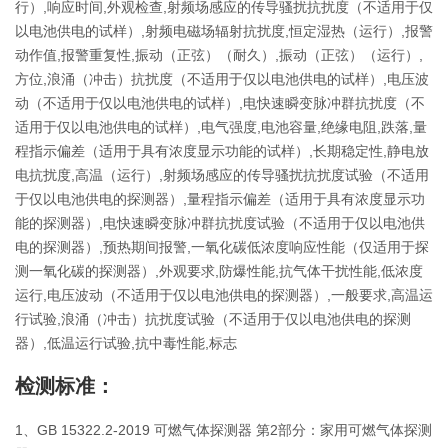
行）,响应时间,外观检查,射频场感应的传导骚扰抗扰度（不适用于仅
以电池供电的试样）,射频电磁场辐射抗扰度,恒定湿热（运行）,报警
动作值,报警重复性,振动（正弦）（耐久）,振动（正弦）（运行）,
方位,浪涌（冲击）抗扰度（不适用于仅以电池供电的试样）,电压波
动（不适用于仅以电池供电的试样）,电快速瞬变脉冲群抗扰度（不
适用于仅以电池供电的试样）,电气强度,电池容量,绝缘电阻,跌落,量
程指示偏差（适用于具有浓度显示功能的试样）,长期稳定性,静电放
电抗扰度,高温（运行）,射频场感应的传导骚扰抗扰度试验（不适用
于仅以电池供电的探测器）,量程指示偏差（适用于具有浓度显示功
能的探测器）,电快速瞬变脉冲群抗扰度试验（不适用于仅以电池供
电的探测器）,预热期间报警,一氧化碳低浓度响应性能（仅适用于探
测一氧化碳的探测器）,外观要求,防爆性能,抗气体干扰性能,低浓度
运行,电压波动（不适用于仅以电池供电的探测器）,一般要求,高温运
行试验,浪涌（冲击）抗扰度试验（不适用于仅以电池供电的探测
器）,低温运行试验,抗中毒性能,标志
检测标准：
1、GB 15322.2-2019 可燃气体探测器 第2部分：家用可燃气体探测