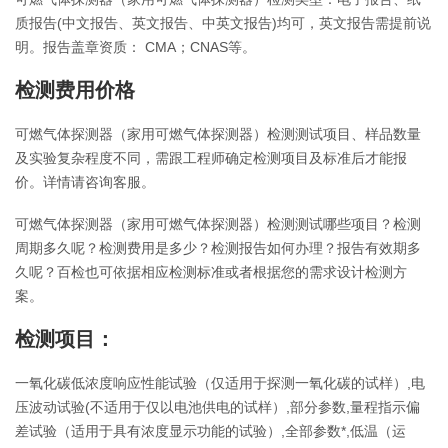
质报告(中文报告、英文报告、中英文报告)均可，英文报告需提前说
明。报告盖章资质： CMA；CNAS等。
检测费用价格
可燃气体探测器（家用可燃气体探测器）检测测试项目、样品数量
及实验复杂程度不同，需跟工程师确定检测项目及标准后才能报
价。详情请咨询客服。
可燃气体探测器（家用可燃气体探测器）检测测试哪些项目？检测
周期多久呢？检测费用是多少？检测报告如何办理？报告有效期多
久呢？百检也可依据相应检测标准或者根据您的需求设计检测方
案。
检测项目：
一氧化碳低浓度响应性能试验（仅适用于探测一氧化碳的试样）,电
压波动试验(不适用于仅以电池供电的试样）,部分参数,量程指示偏
差试验（适用于具有浓度显示功能的试验）,全部参数*,低温（运