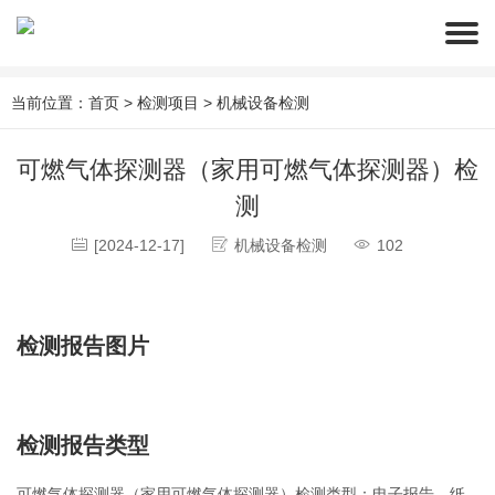
当前位置：
首页
>
检测项目
>
机械设备检测
可燃气体探测器（家用可燃气体探测器）检
测
[2024-12-17]
机械设备检测
102
检测报告图片
检测报告类型
可燃气体探测器（家用可燃气体探测器）检测类型：电子报告、纸