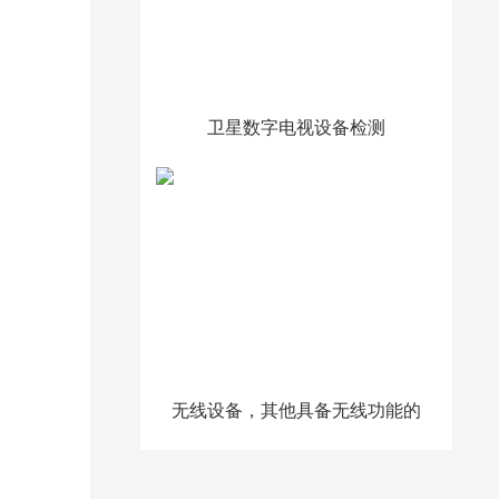
卫星数字电视设备检测
无线设备，其他具备无线功能的
通信设备检测