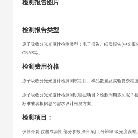
检测报告图片
检测报告类型
原子吸收分光光度计检测类型：电子报告、纸质报告(中文报告
CNAS等。
检测费用价格
原子吸收分光光度计检测测试项目、样品数量及实验复杂程
原子吸收分光光度计检测测试哪些项目？检测周期多久呢？
标准或者根据您的需求设计检测方案。
检测项目：
仪器外观,仪器成套性,部分参数,全部项目,分辨率,吸光度误差