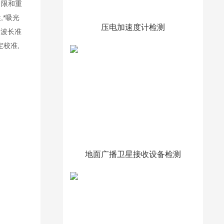
出限和重
,*吸光
压电加速度计检测
,波长准
定校准,
地面广播卫星接收设备检测