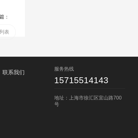
篇：
列表
服务热线
联系我们
15715514143
地址：上海市徐汇区宜山路700
号