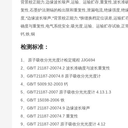
背景校正能力,边缘波长噪声,运输、运输贮存,重复性,波长准
复性,石墨炉法测镉的检出限和重复性,泄漏电流,绝缘强度,绝缘电阻
度,*边缘波长噪声,*背景校正能力,*狭缝换档定位误差,运输
确度与重复性,电气系统安全,吸光度,运输、运输贮存试验,正
钙,铁,铜
检测标准：
1、 原子吸收分光光度计检定规程 JJG694
2、GB/T 21187-20074.2 波长准确度与波长重复性
3、GB/T21187-20074.8 原子吸收分光光度计
4、GB/T 5009.92-2003 钙
5、GB/T21187-2007 原子吸收分光光度计 4.13.1.3
6、GB/T 15038-2006 铁
7、GB/T 21187-20074.9 边缘波长噪声
8、GB/T 21187-20074.7 重复性
9、GB/T 21187-2007 原子吸收分光光度计 4.12