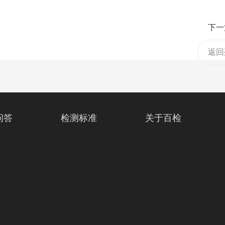
下一
返回
问答
检测标准
关于百检